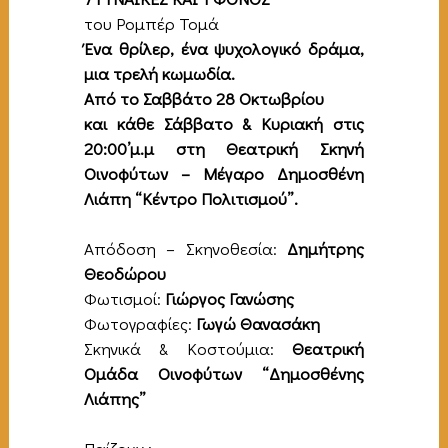
του Ρομπέρ Τομά
Ένα θρίλερ, ένα ψυχολογικό δράμα,
μια τρελή κωμωδία
.
Από τ
ο Σαββάτο 28 Οκτωβρίου
και κάθε Σάββατο & Κυριακή στις
20:00’μ.μ στη Θεατρική Σκηνή
Οινοφύτων – Μέγαρο Δημοσθένη
Λιάπη “Κέντρο Πολιτισμού”.
Απόδοση – Σκηνοθεσία:
Δημήτρης
Θεοδώρου
Φωτισμοί:
Γιώργος Γανώσης
Φωτογραφίες:
Γωγώ Θανασάκη
Σκηνικά & Κοστούμια:
Θεατρική
Ομάδα Οινοφύτων
“Δημοσθένης
Λιάπης”