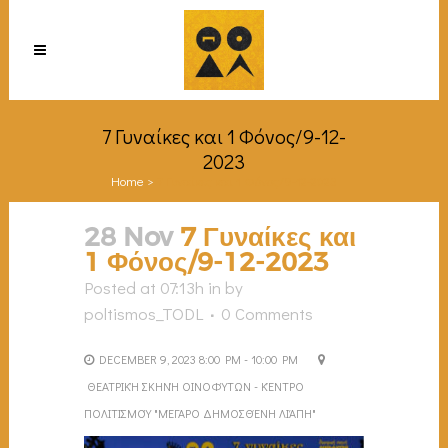
7 Γυναίκες και 1 Φόνος/9-12-
2023
Home
>
7 Γυναίκες και 1 Φόνος/9-12-2023
28 Nov
7 Γυναίκες και
1 Φόνος/9-12-2023
Posted at 07:13h
in
by
poltismos_TODL
0 Comments
DECEMBER 9, 2023 8:00 PM - 10:00 PM
ΘΕΑΤΡΙΚΉ ΣΚΗΝΉ ΟΙΝΟΦΎΤΩΝ - ΚΈΝΤΡΟ
ΠΟΛΙΤΙΣΜΟΎ "ΜΈΓΑΡΟ ΔΗΜΟΣΘΈΝΗ ΛΙΆΠΗ"