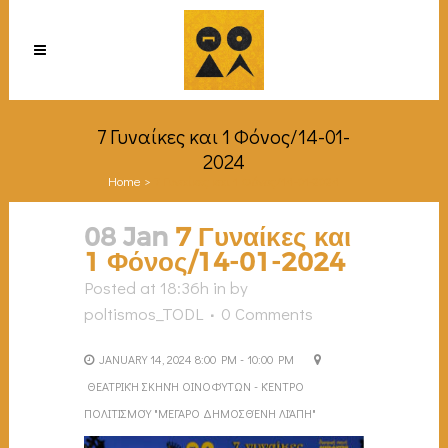
7 Γυναίκες και 1 Φόνος/14-01-
2024
Home
>
7 Γυναίκες και 1 Φόνος/14-01-2024
08 Jan
7 Γυναίκες και
1 Φόνος/14-01-2024
Posted at 18:36h
in
by
poltismos_TODL
0 Comments
JANUARY 14, 2024 8:00 PM - 10:00 PM
ΘΕΑΤΡΙΚΉ ΣΚΗΝΉ ΟΙΝΟΦΎΤΩΝ - ΚΈΝΤΡΟ
ΠΟΛΙΤΙΣΜΟΎ "ΜΈΓΑΡΟ ΔΗΜΟΣΘΈΝΗ ΛΙΆΠΗ"