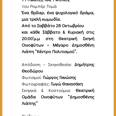
του Ρομπέρ Τομά
Ένα θρίλερ, ένα ψυχολογικό δράμα,
μια τρελή κωμωδία
.
Από τ
ο Σαββάτο 28 Οκτωβρίου
και κάθε Σάββατο & Κυριακή στις
20:00’μ.μ στη Θεατρική Σκηνή
Οινοφύτων – Μέγαρο Δημοσθένη
Λιάπη “Κέντρο Πολιτισμού”.
Απόδοση – Σκηνοθεσία:
Δημήτρης
Θεοδώρου
Φωτισμοί:
Γιώργος Γανώσης
Φωτογραφίες:
Γωγώ Θανασάκη
Σκηνικά & Κοστούμια:
Θεατρική
Ομάδα Οινοφύτων
“Δημοσθένης
Λιάπης”