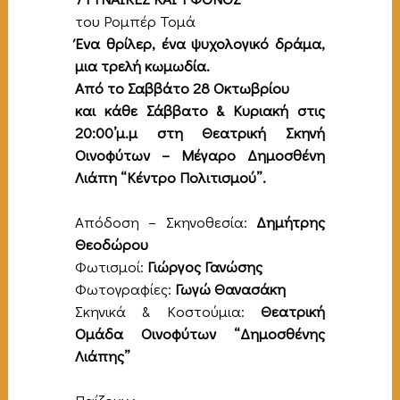
του Ρομπέρ Τομά
Ένα θρίλερ, ένα ψυχολογικό δράμα,
μια τρελή κωμωδία
.
Από τ
ο Σαββάτο 28 Οκτωβρίου
και κάθε Σάββατο & Κυριακή στις
20:00’μ.μ στη Θεατρική Σκηνή
Οινοφύτων – Μέγαρο Δημοσθένη
Λιάπη “Κέντρο Πολιτισμού”.
Απόδοση – Σκηνοθεσία:
Δημήτρης
Θεοδώρου
Φωτισμοί:
Γιώργος Γανώσης
Φωτογραφίες:
Γωγώ Θανασάκη
Σκηνικά & Κοστούμια:
Θεατρική
Ομάδα Οινοφύτων
“Δημοσθένης
Λιάπης”