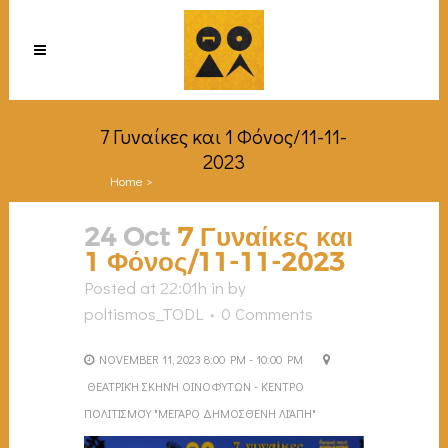
7 Γυναίκες και 1 Φόνος/11-11-
2023
Home
>
7 Γυναίκες και 1 Φόνος/11-11-2023
24 Oct
7 Γυναίκες και
1 Φόνος/11-11-2023
Posted at 22:01h
in
by
poltismos_TODL
0 Comments
NOVEMBER 11, 2023 8:00 PM - 10:00 PM
ΘΕΑΤΡΙΚΉ ΣΚΗΝΉ ΟΙΝΟΦΎΤΩΝ - ΚΈΝΤΡΟ
ΠΟΛΙΤΙΣΜΟΎ "ΜΈΓΑΡΟ ΔΗΜΟΣΘΈΝΗ ΛΙΆΠΗ"