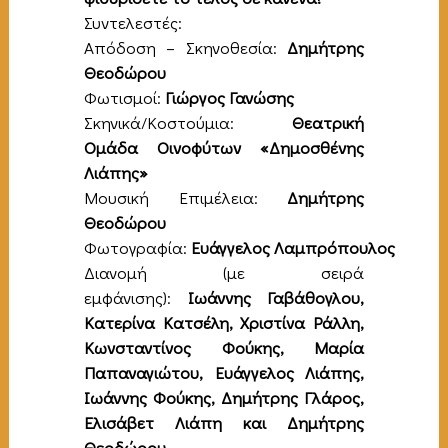
Συντελεστές:
Απόδοση – Σκηνοθεσία:
Δημήτρης
Θεοδώρου
Φωτισμοί:
Γιώργος Γανώσης
Σκηνικά/Κοστούμια:
Θεα
τρική
Ομάδα Οινοφύτων «Δημοσθένης
Λιάπης»
Μουσική Επιμέλεια:
Δημήτρης
Θεοδώρου
Φωτογραφία:
Ευάγγελος
Λαμπρόπουλος
Διανομή (με σειρά
εμφάνισης):
Ιωάννης Γαβάθογλου,
Κατερίνα Κατσέλη, Χριστίνα Ράλλη,
Κωνσταντίνος Φούκης, Μαρία
Παπαναγιώτου, Ευάγγελος Λιάπης,
Ιωάννης Φούκης, Δημήτρης Γλάρος,
Ελισάβετ Λιάπη και Δημήτρης
Θεοδώρου.