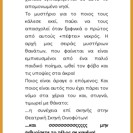
απομονωμένο νησί.
Το μυστήριο για το ποιος τους
κάλεσε εκεί, παύει να τους
απασχολεί όταν ξαφνικά ο πρώτος
από αυτούς «πέφτει» νεκρός. Η
αρχή μας σειράς μυστήριων
θανάτων, που φαίνεται να είναι
εμπνευσμένοι από ένα παλιό
παιδικό ποίημα, ωθεί τον φόβο και
τις υποψίες στα άκρα!
Ποιος είναι άραγε ο επόμενος; Και
ποιος είναι αυτός που έχει πάρει τον
νόμο στα χέρια του και, στυγνά,
τιμωρεί με θάνατο;
….η συνέχεια επί σκηνής στην
Θεατρική Σκηνή Οινοφύτων!
….και σσσσσσσσσςςςςς μην
ψιθυρίσετε το τέλος σε κανένα!