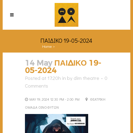
ΠΑΙΔΙΚΟ 19-05-2024
Home
>
ΠΑΙΔΙΚΟ 19-05-2024
14 May
ΠΑΙΔΙΚΟ 19-
05-2024
Posted at 17:20h
in
by
dim theatre
0
Comments
MAY 19, 2024 12:30 PM - 2:00 PM
ΘΕΑΤΡΙΚΗ
ΟΜΑΔΑ ΟΙΝΟΦΥΤΩΝ