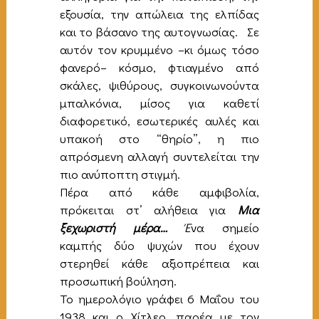
εξουσία, την απώλεια της ελπίδας
και το βάσανο της αυτογνωσίας. Σε
αυτόν τον κρυμμένο –κι όμως τόσο
φανερό– κόσμο, φτιαγμένο από
σκάλες, ψιθύρους, συγκοινωνούντα
μπαλκόνια, μίσος για καθετί
διαφορετικό, εσωτερικές αυλές και
υπακοή στο “θηρίο”, η πιο
απρόσμενη αλλαγή συντελείται την
πιο ανύποπτη στιγμή.
Πέρα από κάθε αμφιβολία,
πρόκειται στ’ αλήθεια για
Μια
ξεχωριστή μέρα…
Έ
να σημείο
καμπής δύο ψυχών που έχουν
στερηθεί κάθε αξιοπρέπεια και
προσωπική βούληση.
Το ημερολόγιο γράφει 6 Μαΐου του
1938 και ο Χίτλερ, παρέα με τον