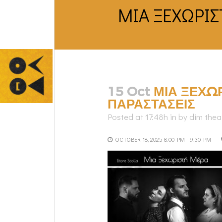
ΜΙΑ ΞΕΧΩΡΙΣ
15 Oct
ΜΙΑ ΞΕΧΩΡ
ΠΑΡΑΣΤΑΣΕΙΣ
Posted at 17:48h
in
by
dim thea
OCTOBER 18, 2025 8:00 PM - 9:30 PM