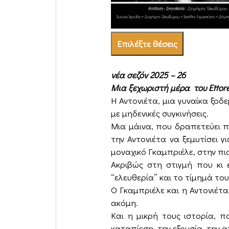
Επιλέξτε θέσεις
νέα σεζόν 2025 – 26
Μια ξεχωριστή μέρα
του Ettor
Η Αντονιέτα, μια γυναίκα ξοδ
με μηδενικές συγκινήσεις.
Μια μάινα, που δραπετεύει π
την Αντονιέτα να ξεμυτίσει 
μοναχικό Γκαμπριέλε, στην πι
Ακριβώς στη στιγμή που κι 
“ελευθερία” και το τίμημά το
Ο Γκαμπριέλε και η Αντονιέτ
ακόμη.
Και η μικρή τους ιστορία, 
καταπίεση, την εξουσία, την 