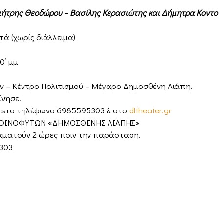
μήτρης Θεοδώρου – Βασίλης Κερασιώτης και Δήμητρα Κοντογ
τά (χωρίς διάλλειμα)
0’ μμ
ν – Κέντρο Πολιτισμού – Μέγαρο Δημοσθένη Λιάπη.
ίνησε!
ν sτο τηλέφωνο 6985595303 & στο
dltheater.gr
ΟΙΝΟΦΥΤΩΝ «ΔΗΜΟΣΘΕΝΗΣ ΛΙΑΠΗΣ»
ταματούν 2 ώρες πριν την παράσταση.
 303