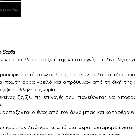
e Scolla
εμένη, που βλέπει τη ζωή της να στραγγίζεται λίγο-λίγο, 
ροσωρινά από το κλουβί της (σε έναν απλό μα τόσο ουσι
για πρώτη φορά –δειλά και απρόθυμα– από τη δική της φ
ο (α)κατάλληλη συγκυρία.
εκείνος ζυγίζει τις επιλογές του, παλεύοντας να αποφα
υς…
α, αρπάζονται ο ένας από τον άλλο μπας και καταφέρουν
που κράτησε λιγότερο κι από μια μέρα, μεταμορφώνεται
απώλεια της ελπίδας και το βάσανο της αυτογνωσίας.