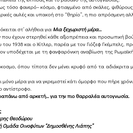
μως τόσο φανερό– κόσμο, φτιαγμένο από σκάλες, ψιθύρους
ερικές αυλές και υπακοή στο “θηρίο”, η πιο απρόσμενη α
κειται στ’ αλήθεια για
Μια ξεχωριστή μέρα…
 που έχουν στερηθεί κάθε αξιοπρέπεια και προσωπική βο
 του 1938 και ο Χίτλερ, παρέα με τον Γιόζεφ Γκέμπελς, 
τον υποδέχεται με τη φανφαρόνικη αναβίωση της Ρωμαϊκή
όκοσμο, όπου τίποτα δεν μένει κρυφό από τα αδιάκριτα 
ι μόνο μέρα για να γκρεμιστεί κάτι όμορφο που πήρε χρόνια
το αντίστροφο.
παραπάνω από αρκετή… για την πιο θαρραλέα αυτογνωσία.
ς
ρης Θεοδώρου
ή Ομάδα Οινοφύτων “Δημοσθένης Λιάπης”