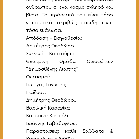
ανθρώπου σ’ ένα κόσμο σκληρό και
βίαιο. Τα πρόσωπά του είναι τόσο
γοητευτικά ακριβώς επειδή είναι
τόσο ευάλωτα.
Απόδοση – Σκηνοθεσία:
Δημήτρης Θεοδώρου
Σκηνικά – Κοστούμια:
Θεατρική Ομάδα Οινοφύτων
“Δημοσθένης Λιάπης”
Φωτισμοί:
Γιώργος Γανώσης
Παίζουν:
Δημήτρης Θεοδώρου
Βασιλική Καρανίκα
Κατερίνα Κατσέλη
Ιωάννης Γαβάθογλου.
Παραστάσεις: κάθε Σάββατο &
Κυριακή, στις 8:00′ μ.μ.