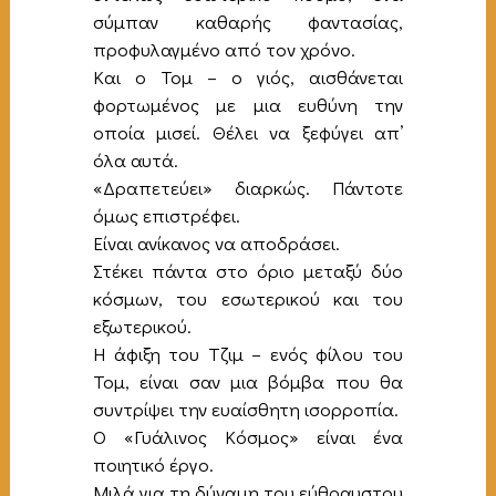
σύμπαν καθαρής φαντασίας,
προφυλαγμένο από τον χρόνο.
Και ο Τομ – ο γιός, αισθάνεται
φορτωμένος με μια ευθύνη την
οποία μισεί. Θέλει να ξεφύγει απ’
όλα αυτά.
«Δραπετεύει» διαρκώς. Πάντοτε
όμως επιστρέφει.
Είναι ανίκανος να αποδράσει.
Στέκει πάντα στο όριο μεταξύ δύο
κόσμων, του εσωτερικού και του
εξωτερικού.
Η άφιξη του Τζιμ – ενός φίλου του
Τομ, είναι σαν μια βόμβα που θα
συντρίψει την ευαίσθητη ισορροπία.
Ο «Γυάλινος Κόσμος» είναι ένα
ποιητικό έργο.
Μιλά για τη δύναμη του εύθραυστου