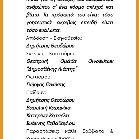
ανθρώπου σ’ ένα κόσμο σκληρό και
βίαιο. Τα πρόσωπά του είναι τόσο
γοητευτικά ακριβώς επειδή είναι
τόσο ευάλωτα.
Απόδοση – Σκηνοθεσία:
Δημήτρης Θεοδώρου
Σκηνικά – Κοστούμια:
Θεατρική Ομάδα Οινοφύτων
“Δημοσθένης Λιάπης”
Φωτισμοί:
Γιώργος Γανώσης
Παίζουν:
Δημήτρης Θεοδώρου
Βασιλική Καρανίκα
Κατερίνα Κατσέλη
Ιωάννης Γαβάθογλου.
Παραστάσεις: κάθε Σάββατο &
Κυριακή, στις 8:00′ μ.μ.