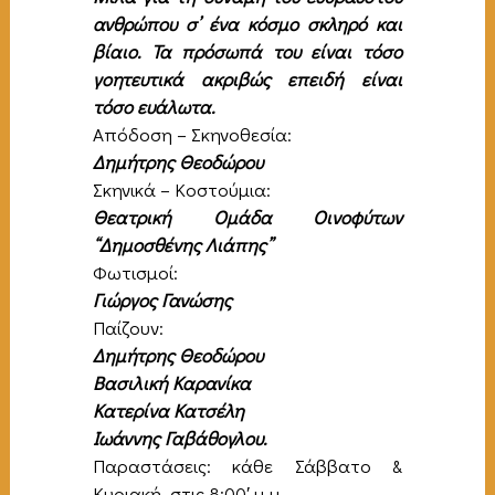
ανθρώπου σ’ ένα κόσμο σκληρό και
βίαιο. Τα πρόσωπά του είναι τόσο
γοητευτικά ακριβώς επειδή είναι
τόσο ευάλωτα.
Απόδοση – Σκηνοθεσία:
Δημήτρης Θεοδώρου
Σκηνικά – Κοστούμια:
Θεατρική Ομάδα Οινοφύτων
“Δημοσθένης Λιάπης”
Φωτισμοί:
Γιώργος Γανώσης
Παίζουν:
Δημήτρης Θεοδώρου
Βασιλική Καρανίκα
Κατερίνα Κατσέλη
Ιωάννης Γαβάθογλου.
Παραστάσεις: κάθε Σάββατο &
Κυριακή, στις 8:00′ μ.μ.