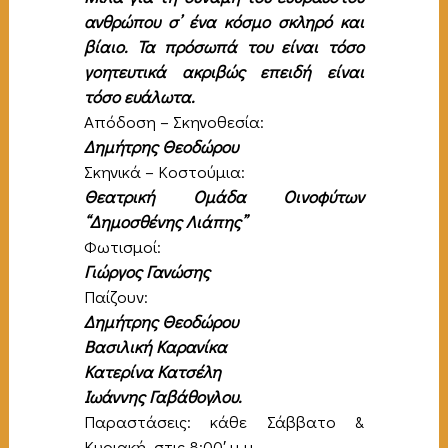
ανθρώπου σ’ ένα κόσμο σκληρό και
βίαιο. Τα πρόσωπά του είναι τόσο
γοητευτικά ακριβώς επειδή είναι
τόσο ευάλωτα.
Απόδοση – Σκηνοθεσία:
Δημήτρης Θεοδώρου
Σκηνικά – Κοστούμια:
Θεατρική Ομάδα Οινοφύτων
“Δημοσθένης Λιάπης”
Φωτισμοί:
Γιώργος Γανώσης
Παίζουν:
Δημήτρης Θεοδώρου
Βασιλική Καρανίκα
Κατερίνα Κατσέλη
Ιωάννης Γαβάθογλου.
Παραστάσεις: κάθε Σάββατο &
Κυριακή, στις 8:00′ μ.μ.