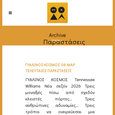
Archive
All
Παραστάσεις
Home
>
ΓΥΑΛΙΝΟΣ ΚΟΣΜΟΣ 08 ΜΑΡ
ΤΕΛΕΥΤΑΙΕΣ ΠΑΡΑΣΤΑΣΕΙΣ
ΓΥΑΛΙΝΟΣ ΚΟΣΜΟΣ Tennessee
Williams Νέα σεζόν 2026 Τρεις
μοναξιές πίσω από σχεδόν
κλειστές πόρτες… Τρεις
ανθρώπινες αδυναμίες… Τρεις
τρόποι να ονειρεύεσαι μια