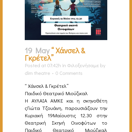
19 May
“ Χάνσελ &
Γκρέτελ”
Posted at 07:42h
in
Φιλοξενήσαμε
by
dim theatre
0 Comments
“ Χάνσελ & Γκρέτελ”
Παιδικό Θεατρικό Μιούζικαλ
Η ΑΥΛΑΙΑ ΑΜΚΕ και η σκηνοθέτη
ςΓιώτα Τζουάνη, παρουσιάζουν την
Κυριακή 19Μαίουστις 12.30 στην
Θεατρική Σκηνή Οινοφύτων το
Παιδικό Θεατρικό Μιούζικαλ